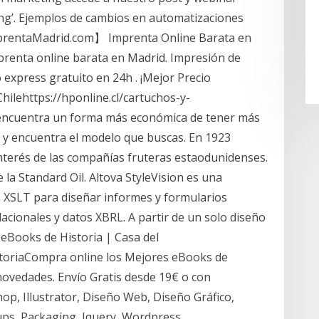
ting’. Ejemplos de cambios en automatizaciones
mprentaMadrid.com】 Imprenta Online Barata en
enta online barata en Madrid. Impresión de
ío express gratuito en 24h . ¡Mejor Precio
hilehttps://hponline.cl/cartuchos-y-
encuentra un forma más económica de tener más
 y encuentra el modelo que buscas. En 1923
nterés de las compañías fruteras estaodunidenses.
e la Standard Oil. Altova StyleVision es una
s XSLT para diseñar informes y formularios
acionales y datos XBRL. A partir de un solo diseño
eBooks de Historia | Casa del
storiaCompra online los Mejores eBooks de
novedades. Envío Gratis desde 19€ o con
op, Illustrator, Diseño Web, Diseño Gráfico,
ps, Packaging, Jquery, Wordpress.