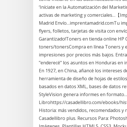
‘Iníciate en la Automatización del Marke
activas de marketing y comerciales…【I
Madrid Envío…imprentamadrid.comTu impr
flyers, folletos, tarjetas de visita con env
Garantizado!Toners en tienda online HP C
toners/tonersCompra en línea Toners y 
impresiones por precios más bajos. Entra
"enderecé" los asuntos en Honduras en i
En 1927, en China, afiancé los intereses d
herramienta de diseño de hojas de estilo
basados en datos XML, bases de datos rel
StyleVision genera informes en formato…
Librohttps://casadellibro.com/ebooks/hi
Historia: más vendidos, recomendados y 
Casadellibro plus. Recursos Para: Photosh
Imágenes, Plantillas HTML5, CSS3, Mocku