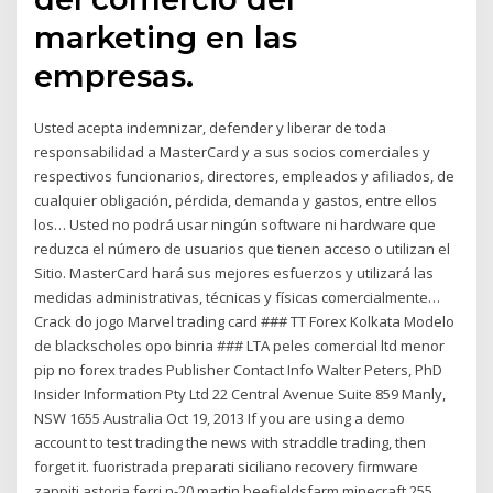
marketing en las
empresas.
Usted acepta indemnizar, defender y liberar de toda
responsabilidad a MasterCard y a sus socios comerciales y
respectivos funcionarios, directores, empleados y afiliados, de
cualquier obligación, pérdida, demanda y gastos, entre ellos
los… Usted no podrá usar ningún software ni hardware que
reduzca el número de usuarios que tienen acceso o utilizan el
Sitio. MasterCard hará sus mejores esfuerzos y utilizará las
medidas administrativas, técnicas y físicas comercialmente…
Crack do jogo Marvel trading card ### TT Forex Kolkata Modelo
de blackscholes opo binria ### LTA peles comercial ltd menor
pip no forex trades Publisher Contact Info Walter Peters, PhD
Insider Information Pty Ltd 22 Central Avenue Suite 859 Manly,
NSW 1655 Australia Oct 19, 2013 If you are using a demo
account to test trading the news with straddle trading, then
forget it. fuoristrada preparati siciliano recovery firmware
zappiti astoria ferri n-20 martin beefieldsfarm minecraft 255