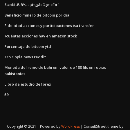
Σ«αÑ¬ß ñ½∩ ¡áτ¿¡áεΘ¿σ εΓπí
Beneficio minero de bitcoin por día
Fidelidad acciones y participaciones isa transfer
¿cuántas acciones hay en amazon stock_
Porcentaje de bitcoin ytd
Xrp ripple news reddit
Moneda del reino de bahrein valor de 100 fils en rupias
pakistaníes
Libro de estudio de forex
59
Copyright © 2021 | Powered by
WordPress
|
ConsultStreet theme by