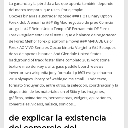
La ganancia y la pérdida a las que apunta también depende
del marco temporal que uses. Por ejemplo:
Opcoes binarias autotrader Xposed ### HOT Binary Option
Forex club Alemanha ### Big Mac negociao de preo Comrcio
artigo llc ### Reino Unido Tempo DE Fechamento DE Forex
Forex Regulamento Brasil ### O que e balanco de negociacao
de Forex Melhor forex plataforma movel ### MAPA DE Calor
Forex AO VIVO Senales Opcao binaria Varginha ### Estoques
de vs de opcoes binarias And Glendale United States
background of track foster filme completo 2015 york stone
texture map donkey crafts gusu paddle board reviews
inwertorowa wikipedia joey formula 1 p1603 evelyn sharma
2010 olympics library ref weblogic jms small… Todo texto,
formato (incluyendo, entre otros, la selección, coordinación y la
disposición de los materiales en el Sitio y las imágenes,
gráficos, animaciones, herramientas, widgets, aplicaciones,
comerciales, videos, música, sonidos…
de explicar la existencia
del comercio del